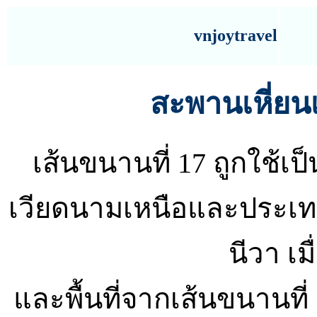
vnjoytravel
สะพานเหี่ยนเ
เส้นขนานที่ 17 ถูกใช้เ
เวียดนามเหนือและประเท
นีวา เม
และพื้นที่จากเส้นขนานที