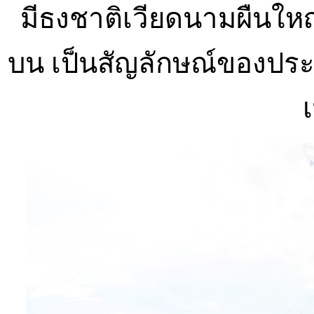
มีธงชาติเวียดนามผืนให
บน เป็นสัญลักษณ์ของประเท
เ