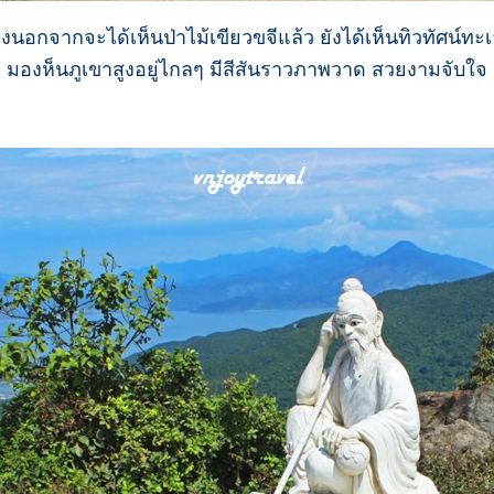
นอกจากจะได้เห็นป่าไม้เขียวขจีแล้ว ยังได้เห็นทิวทัศน์ทะเล
มองห็นภูเขาสูงอยู่ไกลๆ มีสีสันราวภาพวาด สวยงามจับใจ