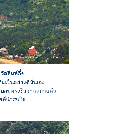
วัดลินห์อึ๋ง
ันเป็นอย่างดีนั่นเอง
าบสมุทรเซินจ่ากันมาแล้ว
ยที่น่าสนใจ