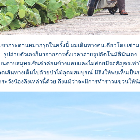
เขากระดานหมากรุกในครั้งนี้ ผมเดินทางคนเดียวโดยเช่ามอ
รูปถ่ายตัวเองก็มาจากการตั้งเวลาถ่ายรูปอัตโนมัตินั่นเอง
นคาบสมุทรเซินจ่าค่อนข้างแคบและไม่ค่อยมีรถสัญจรเท่า
ดเส้นทางเต็มไปด้วยป่าไม้อุดมสมบูรณ์ มีลิงให้พบเห็นเป็น
ระวังน้องลิงเหล่านี้ด้วย ถึงแม้ว่าจะมีการทำราวแขวนให้